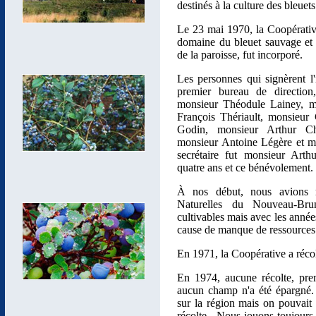
destinés à la culture des bleue
Le 23 mai 1970, la Coopérati
domaine du bleuet sauvage e
de la paroisse, fut incorporé.
Les personnes qui signèrent l
premier bureau de direction
monsieur Théodule Lainey, 
François Thériault, monsieu
Godin, monsieur Arthur Ch
monsieur Antoine Légère et 
secrétaire fut monsieur Art
quatre ans et ce bénévolement.
À nos début, nous avions 
Naturelles du Nouveau-Bru
cultivables mais avec les anné
cause de manque de ressources
En 1971, la Coopérative a récol
En 1974, aucune récolte, pre
aucun champ n'a été épargné. 
sur la région mais on pouvai
récolte. Nous jouons toujours 